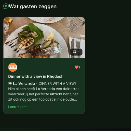
Wat gasten zeggen
+1
1
Dinner with a view in Rhodos!
🍽️ 𝗟𝗮 𝗩𝗲𝗿𝗮𝗻𝗱𝗮 - DINNER WITH A VIEW!
Niet alleen heeft La Veranda een dakterras
waardoor jij het perfecte uitzicht hebt, het
zit ook nog op een toplocatie in de oude
stad van Rhodos. Vanaf dit dakterras kan
Lees meer
je, onder het genot van een drankje,
heerlijk genieten van de zonsondergang.
De kaart viel qua keus helaas wat tegen
maar het eten was echt top. Een echte
aanrader als je het ons vraagt! 📍 Plateia