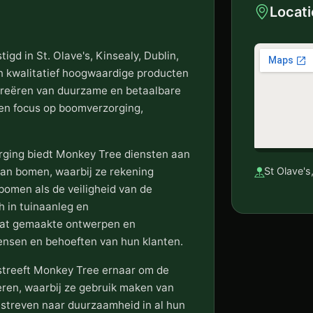
Locati
igd in St. Olave's, Kinsealy, Dublin,
en kwalitatief hoogwaardige producten
t creëren van duurzame en betaalbare
een focus op boomverzorging,
rging biedt Monkey Tree diensten aan
van bomen, waarbij ze rekening
St Olave's
omen als de veiligheid van de
h in tuinaanleg en
maat gemaakte ontwerpen en
ensen en behoeften van hun klanten.
streeft Monkey Tree ernaar om de
eren, waarbij ze gebruik maken van
 streven naar duurzaamheid in al hun