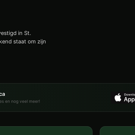
estigd in St.
ekend staat om zijn
ca
ies en nog veel meer!