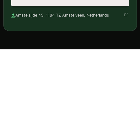
Amstelzijde 45, 1184 TZ Amstelveen, Netherlands
Ontdek horeca, reserveer en volg je favorieten in één