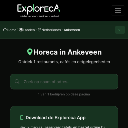
Home
Landen
Netherlands
Ankeveen
Horeca in Ankeveen
Ontdek 1 restaurants, cafés en eetgelegenheden
1 van 1 bedrijven op deze pagina
Download de Exploreca App
Bekijk menu's, reserveer tafels en bestel online bij