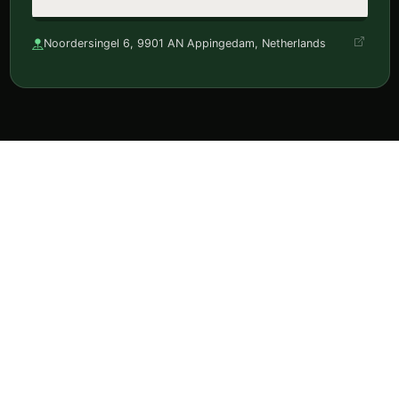
Noordersingel 6, 9901 AN Appingedam, Netherlands
Ontdek horeca, reserveer en volg je favorieten in één