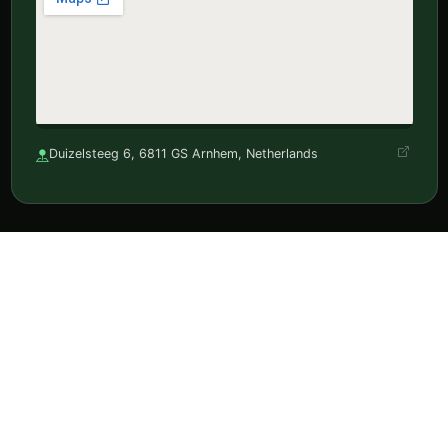
Duizelsteeg 6, 6811 GS Arnhem, Netherlands