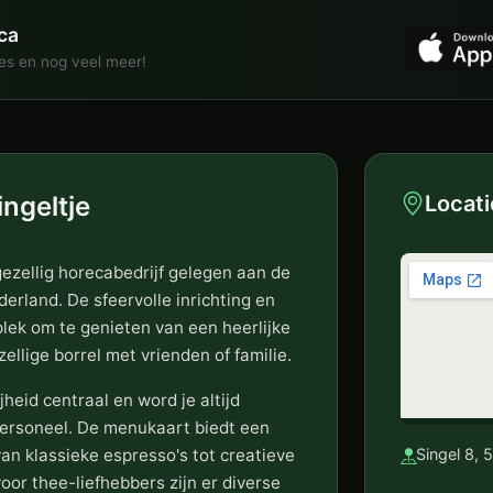
ca
ies en nog veel meer!
ingeltje
Locati
gezellig horecabedrijf gelegen aan de
erland. De sfeervolle inrichting en
ek om te genieten van een heerlijke
ellige borrel met vrienden of familie.
jheid centraal en word je altijd
 personeel. De menukaart biedt een
van klassieke espresso's tot creatieve
Singel 8, 
oor thee-liefhebbers zijn er diverse