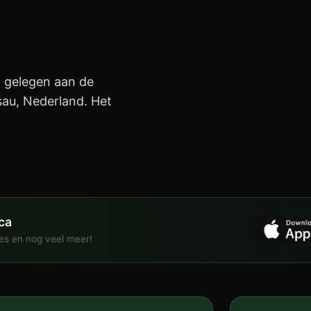
nt gelegen aan de
sau, Nederland. Het
ca
ies en nog veel meer!