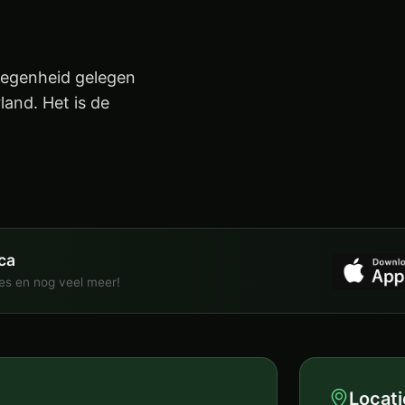
elegenheid gelegen
land. Het is de
ca
ies en nog veel meer!
Locati