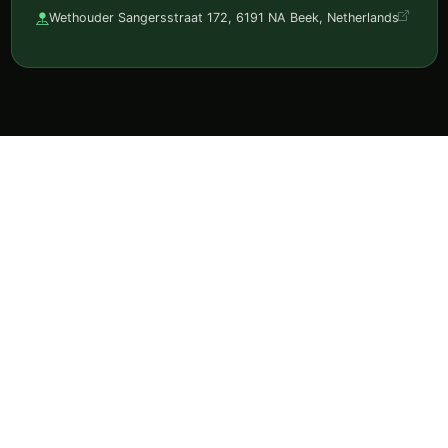
Wethouder Sangersstraat 172, 6191 NA Beek, Netherlands
Ontdek horeca, reserveer en volg je favorieten in één
app.