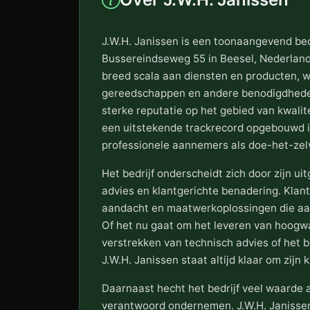
J.W.H. Janissen is een toonaangevend bed
Bussereindseweg 55 in Beesel, Nederland.
breed scala aan diensten en producten, 
gereedschappen en andere benodigdhede
sterke reputatie op het gebied van kwalite
een uitstekende trackrecord opgebouwd i
professionele aannemers als doe-het-zel
Het bedrijf onderscheidt zich door zijn u
advies en klantgerichte benadering. Klan
aandacht en maatwerkoplossingen die aans
Of het nu gaat om het leveren van hoogw
verstrekken van technisch advies of het 
J.W.H. Janissen staat altijd klaar om zijn
Daarnaast hecht het bedrijf veel waarde
verantwoord ondernemen. J.W.H. Janissen 