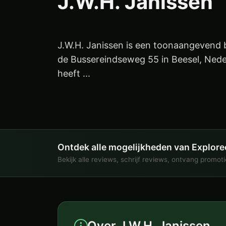
J.W.H. Janissen
J.W.H. Janissen is een toonaangevend b
de Bussereindseweg 55 in Beesel, Neder
heeft ...
Ontdek alle mogelijkheden van Explore
Bekijk alle reviews, schrijf reviews, ontvang promot
Over J.W.H. Janissen