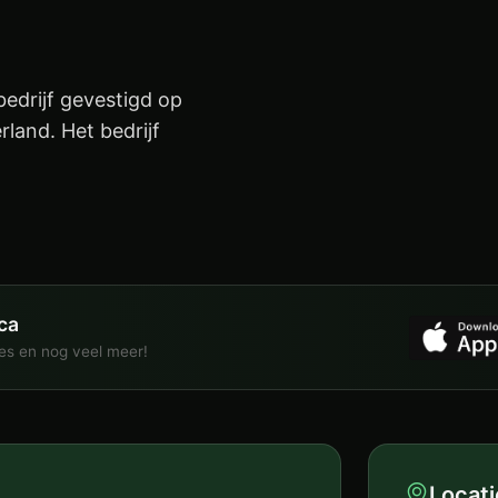
edrijf gevestigd op
land. Het bedrijf
ca
ies en nog veel meer!
Locati