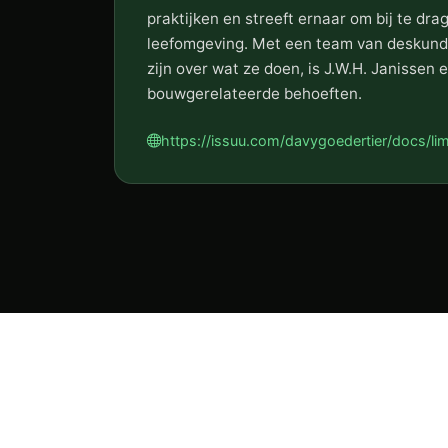
praktijken en streeft ernaar om bij te dr
leefomgeving. Met een team van deskund
zijn over wat ze doen, is J.W.H. Janissen
bouwgerelateerde behoeften.
https://issuu.com/davygoedertier/docs/lim