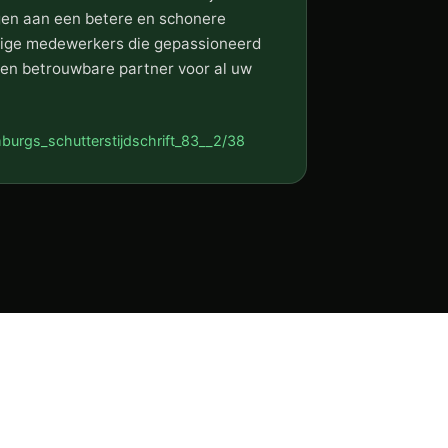
agen aan een betere en schonere
ige medewerkers die gepassioneerd
 een betrouwbare partner voor al uw
burgs_schutterstijdschrift_83__2/38