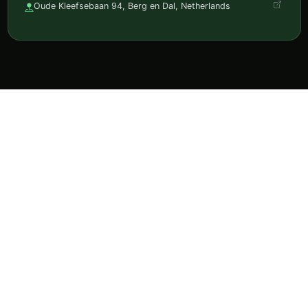
Oude Kleefsebaan 94, Berg en Dal, Netherlands
Ontdek horeca, reserveer en volg je favorieten in één
app.