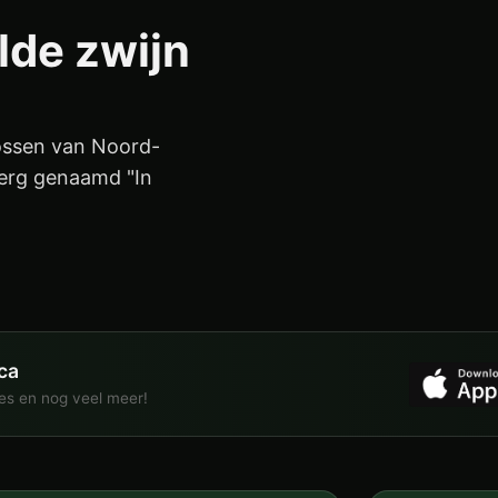
lde zwijn
bossen van Noord-
berg genaamd "In
ca
ies en nog veel meer!