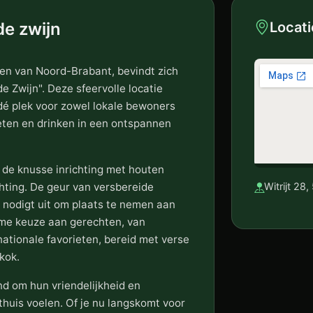
de zwijn
Locati
ssen van Noord-Brabant, bevindt zich
e Zwijn". Deze sfeervolle locatie
s dé plek voor zowel lokale bewoners
 eten en drinken in een ontspannen
 de knusse inrichting met houten
hting. De geur van versbereide
Witrijt 28
n nodigt uit om plaats te nemen aan
ime keuze aan gerechten, van
rnationale favorieten, bereid met verse
kok.
d om hun vriendelijkheid en
thuis voelen. Of je nu langskomt voor