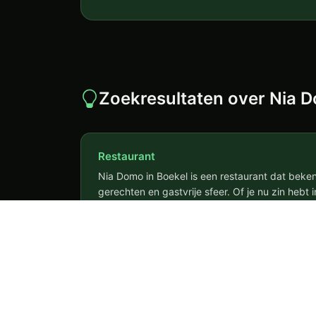
Zoekresultaten over Nia 
Restaurant
Nia Domo in Boekel is een restaurant dat bekend
gerechten en gastvrije sfeer. Of je nu zin hebt 
gezellige lunch, hier ben je aan het juiste adre
culinaire creaties en geniet van een onvergeteli
Nia Domo in Boekel is een restaurant dat 
Lees meer