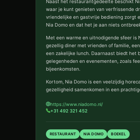
Naast het restaurantgedeelte beschikt Ni
waar je kunt genieten van verfrissende dr
vriendelijke en gastvrije bediening zorgt er
Nia Domo en dat het je aan niets ontbreek
Met een warme en uitnodigende sfeer is 
gezellig diner met vrienden of familie, ee
een zakelijke lunch. Daarnaast biedt het b
gelegenheden en evenementen, zoals feest
bijeenkomsten.
Kortom, Nia Domo is een veelzijdig horecab
gezelligheid samenkomen in een prachti
https://www.niadomo.nl/
+31 492 321 452
RESTAURANT
NIA DOMO
BOEKEL