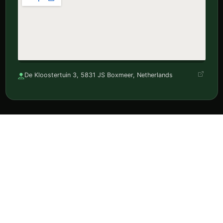
De Kloostertuin 3, 5831 JS Boxmeer, Netherlands