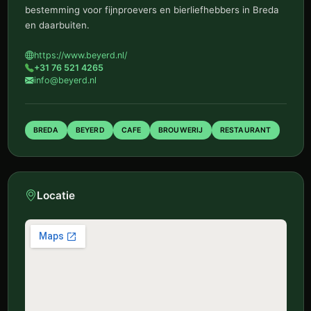
bestemming voor fijnproevers en bierliefhebbers in Breda
en daarbuiten.
https://www.beyerd.nl/
+31 76 521 4265
info@beyerd.nl
BREDA
BEYERD
CAFE
BROUWERIJ
RESTAURANT
Locatie