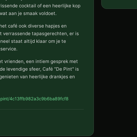
issende cocktail of een heerlijke kop
ts wat aan je smaak voldoet.
het café ook diverse hapjes en
ot verrassende tapasgerechten, er is
neel staat altijd klaar om je te
service.
et vrienden, een intiem gesprek met
e levendige sfeer, Café "De Pint" is
genieten van heerlijke drankjes en
-pint/4c13ffb982a3c9b6ba89fcf8