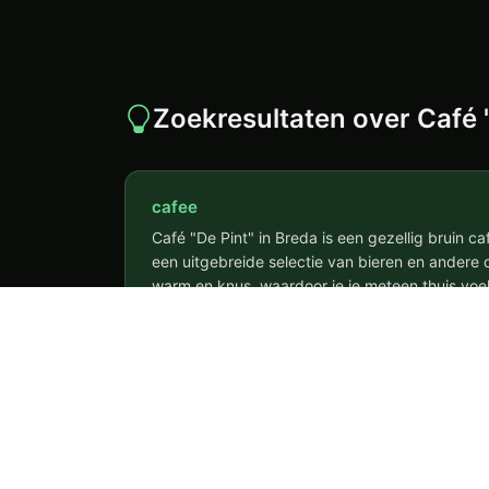
Zoekresultaten over Café 
cafee
Café "De Pint" in Breda is een gezellig bruin c
een uitgebreide selectie van bieren en andere dr
warm en knus, waardoor je je meteen thuis voe
zijn gastvrije sfeer en vriendelijke bediening. Of
Café "De Pint" in Breda is een gezellig b
Lees meer
van een drankje of met vrienden op pad bent, bij
welkom.