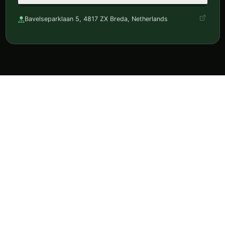
Bavelseparklaan 5, 4817 ZX Breda, Netherlands
Ontdek horeca, reserveer en volg je favorieten in één