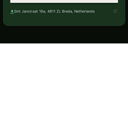
Sint Janstraat 16a, 4811 ZL Breda, Netherlands
Ontdek horeca, reserveer en volg je favorieten in één