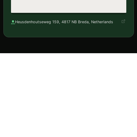
Heusdenhoutseweg 159, 4817 NB Breda, Netherlands