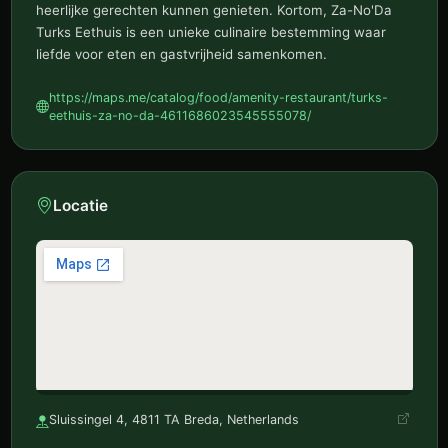
heerlijke gerechten kunnen genieten. Kortom, Za-No'Da
Turks Eethuis is een unieke culinaire bestemming waar
liefde voor eten en gastvrijheid samenkomen.
https://maps.me/catalog/food/amenity-restaurant/turks-
eethuis-za-no-da-4611686023545555078/
Locatie
Sluissingel 4, 4811 TA Breda, Netherlands