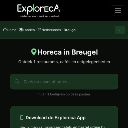
Home
Landen
Netherlands
Breugel
Horeca in Breugel
Ontdek 1 restaurants, cafés en eetgelegenheden
1 van 1 bedrijven op deze pagina
Download de Exploreca App
Bekijk menu's, reserveer tafels en bestel online bij