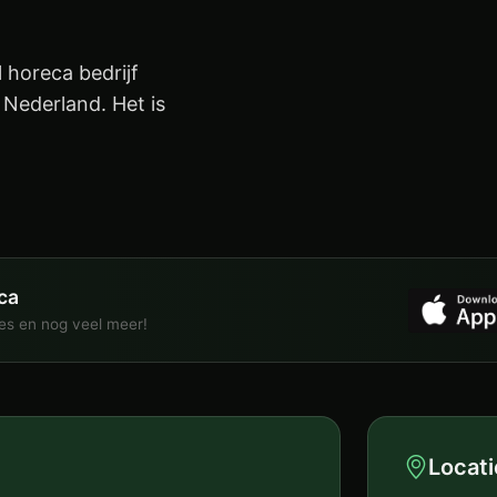
 horeca bedrijf
 Nederland. Het is
ca
ies en nog veel meer!
Locati