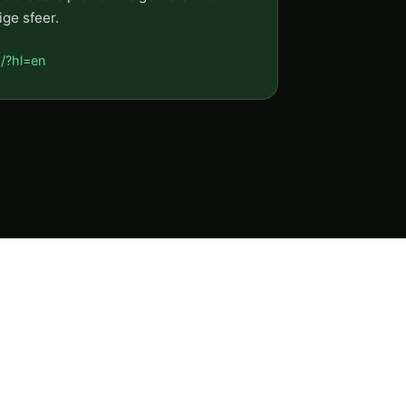
ige sfeer.
/?hl=en
PAGINA’S
Home
P