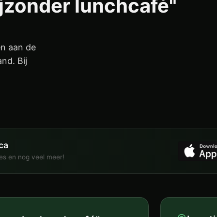
ijzonder lunchcafé"
en aan de
nd. Bij
ca
ies en nog veel meer!