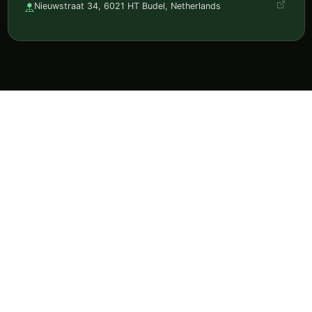
Nieuwstraat 34, 6021 HT Budel, Netherlands
Ontdek horeca, reserveer en volg je favorieten in één
app.