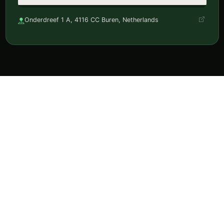
Onderdreef 1 A, 4116 CC Buren, Netherlands
Ontdek horeca, reserveer en volg je favorieten in één