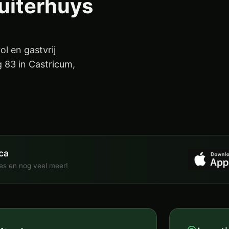
uiterhuys
ol en gastvrij
 83 in Castricum,
ca
ies en nog veel meer!