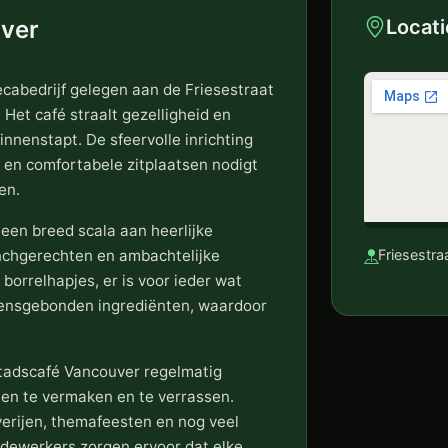
ver
Locati
cabedrijf gelegen aan de Friesestraat
 Het café straalt gezelligheid en
innenstapt. De sfeervolle inrichting
 en comfortabele zitplaatsen nodigt
en.
een breed scala aan heerlijke
unchgerechten en ambachtelijke
Friesestr
borrelhapjes, er is voor ieder wat
oensgebonden ingrediënten, waardoor
Stadscafé Vancouver regelmatig
n te vermaken en te verrassen.
erijen, themafeesten en nog veel
edewerkers zorgen ervoor dat elke