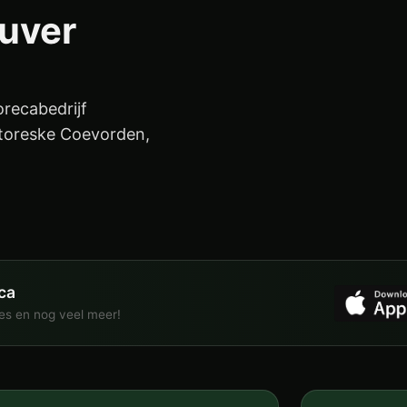
uver
recabedrijf
ittoreske Coevorden,
ca
ies en nog veel meer!