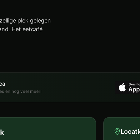
zellige plek gelegen
and. Het eetcafé
ca
ies en nog veel meer!
uk
Locati