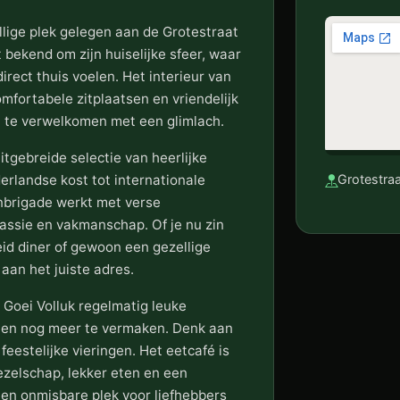
llige plek gelegen aan de Grotestraat
 bekend om zijn huiselijke sfeer, waar
irect thuis voelen. Het interieur van
omfortabele zitplaatsen en vriendelijk
en te verwelkomen met een glimlach.
itgebreide selectie van heerlijke
erlandse kost tot internationale
Grotestraa
nbrigade werkt met verse
passie en vakmanschap. Of je nu zin
eid diner of gewoon een gezellige
 aan het juiste adres.
 Goei Volluk regelmatig leuke
en nog meer te vermaken. Denk aan
eestelijke vieringen. Het eetcafé is
ezelschap, lekker eten en een
een onmisbare plek voor liefhebbers