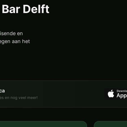
Bar Delft
uisende en
legen aan het
ca
ies en nog veel meer!