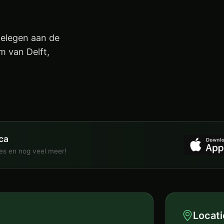
gelegen aan de
m van Delft,
ca
ies en nog veel meer!
Locati