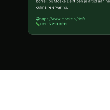
borrel, bij Moeke Delft ben je altijd aan h
culinaire ervaring.
https://www.moeke.nl/delft
+31 15 213 3311