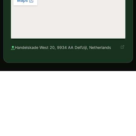
Handelskade West 20, 9934 AA Delfzijl, Netherlands