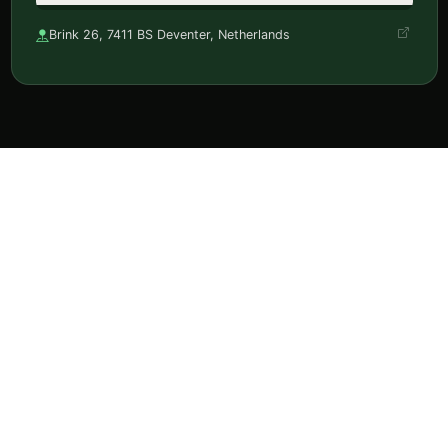
Brink 26, 7411 BS Deventer, Netherlands
Ontdek horeca, reserveer en volg je favorieten in één