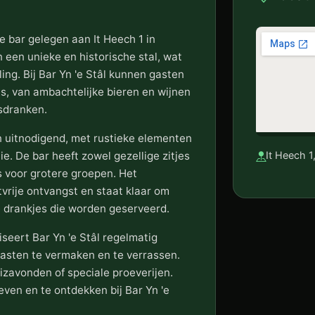
ge bar gelegen aan It Heech 1 in
n een unieke en historische stal, wat
ling. Bij Bar Yn 'e Stâl kunnen gasten
s, van ambachtelijke bieren en wijnen
isdranken.
en uitnodigend, met rustieke elementen
ie. De bar heeft zowel gezellige zitjes
It Heech 
s voor grotere groepen. Het
tvrije ontvangst en staat klaar om
e drankjes die worden geserveerd.
seert Bar Yn 'e Stâl regelmatig
sten te vermaken en te verrassen.
izavonden of speciale proeverijen.
leven en te ontdekken bij Bar Yn 'e