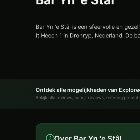
Bar Yn 'e Stâl is een sfeervolle en geze
It Heech 1 in Dronryp, Nederland. De bar
Ontdek alle mogelijkheden van Explore
Bekijk alle reviews, schrijf reviews, ontvang promot
Over Bar Yn 'e Stâl