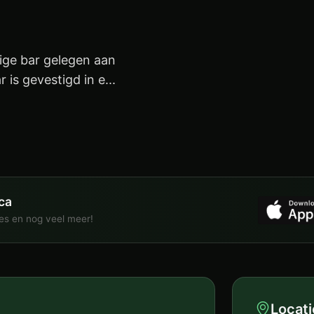
llige bar gelegen aan
 is gevestigd in e...
ca
ies en nog veel meer!
Locati