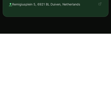
Remigiusplein 5, 6921 BL Duiven, Netherlands
Ontdek horeca, reserveer en volg je favorieten in één
app.