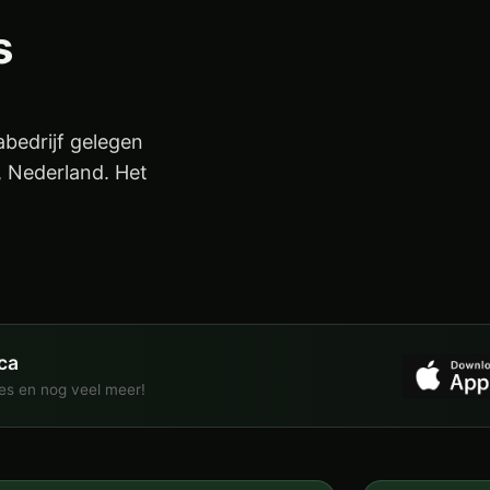
s
bedrijf gelegen
 Nederland. Het
ca
ies en nog veel meer!