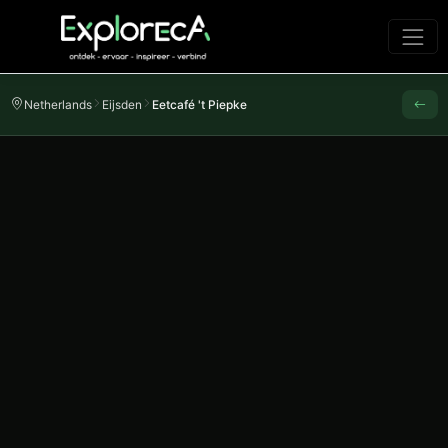
Netherlands
Eijsden
Eetcafé 't Piepke