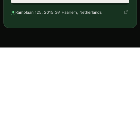
Ramplaan 125, 2015 GV Haarlem, Netherlands
Ontdek horeca, reserveer en volg je favorieten in één