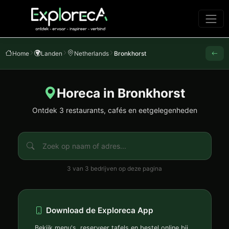
Home
Landen
Netherlands
Bronkhorst
Horeca in Bronkhorst
Ontdek 3 restaurants, cafés en eetgelegenheden
3 van 3 bedrijven op deze pagina
Download de Exploreca App
Bekijk menu's, reserveer tafels en bestel online bij